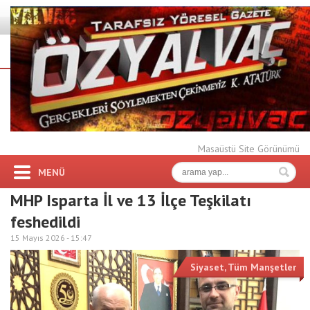
Masaüstü Site Görünümü
MENÜ
MHP Isparta İl ve 13 İlçe Teşkilatı
feshedildi
15 Mayıs 2026 -
15:47
Siyaset
,
Tüm Manşetler