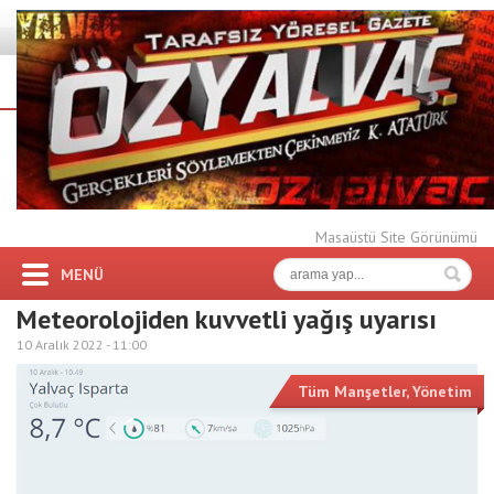
Masaüstü Site Görünümü
MENÜ
Meteorolojiden kuvvetli yağış uyarısı
10 Aralık 2022 -
11:00
Tüm Manşetler
,
Yönetim