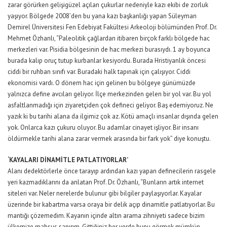
zarar görürken gelişigüzel açılan çukurlar nedeniyle kazı ekibi de zorluk
yaşıyor. Bölgede 2008’den bu yana kazı başkanlığı yapan Süleyman
Demirel Üniversitesi Fen Edebiyat Fakültesi Arkeoloji bölümünden Prof. Dr.
Mehmet Özhanlı, “Paleolitik çağlardan itibaren birçok farklı bölgede hac
merkezleri var. Pisidia bölgesinin de hac merkezi burasıydı. 1 ay boyunca
burada kalıp oruç tutup kurbanlar kesiyordu. Burada Hristiyanlık öncesi
ciddi bir ruhban sınıfı var. Buradaki halk tapınak için çalışıyor. Ciddi
ekonomisi vardı. O dönem hac için gelinen bu bölgeye günümüzde
yalnızca define avcıları geliyor. İlçe merkezinden gelen bir yol var. Bu yol
asfaltlanmadığı için ziyaretçiden çok defineci geliyor. Baş edemiyoruz. Ne
yazık ki bu tarihi alana da ilgimiz çok az. Kötü amaçlı insanlar dışında gelen
yok. Onlarca kazı çukuru oluyor. Bu adamlar cinayet işliyor. Bir insanı
öldürmekle tarihi alana zarar vermek arasında bir fark yok” diye konuştu.
‘KAYALARI DİNAMİTLE PATLATIYORLAR’
Alanı dedektörlerle önce tarayıp ardından kazı yapan definecilerin rasgele
yeri kazmadıklarını da anlatan Prof. Dr. Özhanlı, “Bunların artık internet
siteleri var. Neler nerelerde bulunur gibi bilgiler paylaşıyorlar. Kayalar
üzerinde bir kabartma varsa oraya bir delik açıp dinamitle patlatıyorlar. Bu
mantığı çözemedim. Kayanın içinde altın arama zihniyeti sadece bizim
ülkemize mahsus sanırım. Gittiğiniz her yerde bunu görmek mümkün.