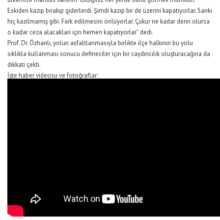
Eskiden kazıp bırakıp giderlerdi. Şimdi kazıp bir de üzerini kapatıyorlar. Sanki
hiç kazılmamış gibi. Fark edilmesini önlüyorlar. Çukur ne kadar derin olursa
o kadar ceza alacakları için hemen kapatıyorlar” dedi.
Prof. Dr. Özhanlı, yolun asfaltlanmasıyla birlikte ilçe halkının bu yolu
sıklıkla kullanması sonucu defineciler için bir caydırıcılık oluşturacağına da
dikkati çekti.
İşte haber videosu ve fotoğraflar: