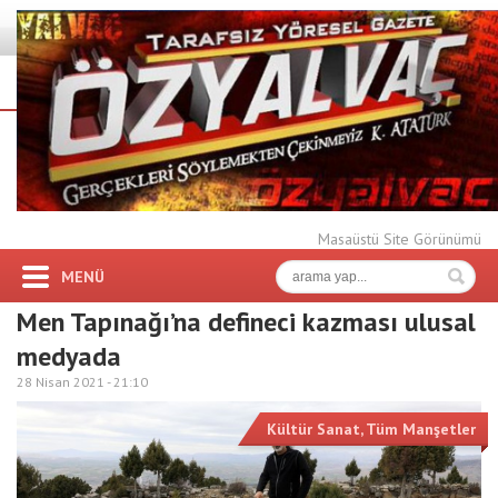
Masaüstü Site Görünümü
MENÜ
Men Tapınağı’na defineci kazması ulusal
medyada
28 Nisan 2021 -
21:10
Kültür Sanat
,
Tüm Manşetler