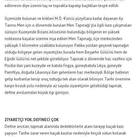
edilmesin diye üzerini taş ve toprakla kapatıp kaçtıkları tespit edildi.
İlçemizde bulunan ve kökleri M.Ö. 4’üncü yüzyıllara kadar dayanan Ay
Tanrısı Men için o dönemde kurulan Men Tapınağı’yla ilgili kazı çalışmaları
sürüyor. Kuzeyinde Bizans kilisesinin bulunduğu bölgenin en yüksek
noktasına kayalar üzerine inşa edilen Men Tapınağı, ilçe merkezinden
yaklaşık 5 kilometre uzaklıkta bulunuyor. Patika yoldan geçerek tapınağın
olduğu bölgeye gelen ziyaretçiler, burada hem Beyşehir Gölü’nü hem de
Eğirdir Gölü’nü net şekilde görebiliyor. Tapınak o dönemde hac vazifesi için
Pisidia’dan yani kuzeyde ve batıda Frigya, güneybatıda Likya, güneyde
Pamfilya, doğuda Likaonya’dan gelenlerin hac merkeziydi. Bölge halkının
gelip kurbanlar kesip oruç tuttuğu tek alan olarak biliniyor. Tarihi önemine
karşın bozuk yolu nedeniyle az sayıda ziyaretçinin gelebildiği tapınak,
define avcılarından büyük ilgi görüyor.
ZİYARETÇİ YOK, DEFİNECİ ÇOK
Define avcıları, tapınak alanında dedektörlerle alanı tarayıp kaçak kazı
yapıyor. Tarihe zarar veren kaçak kazılar nedeniyle birçok sütun kırılarak