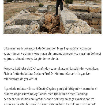
Ülkemizin nadir arkeolojik değerlerinden Men Tapınağı’nın yolunun
yapılmaması ve alanın korumaya alınamaması nedeniyle yaşanan defineci
yağması, ulusal medyada gündeme alındı.
Konuyla ilgili olarak DHA tarafından tapınak alanında çekimler yapılırken,
Pisidia Antiokheia Kazı Başkanı Prof.Dr. Mehmet Özhanlı ile yapılan
mülakatlara da yer verildi.
İlçemizde milattan önce 4’üncü yüzyılda geniş bir bölgenin hac merkezi
olan ve dağın zirvesine Ay Tanrısı Men için kurulan Men Tapınağı,
definecilerin saldırısına uğradı. Alanda çok sayıda kaçak kazı yapan ve
sütunları da altın bulmak için kıran definecilerin, kazdıkları çukurlar fark