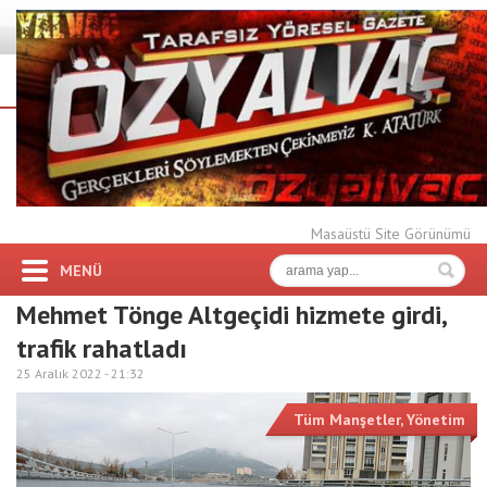
Masaüstü Site Görünümü
MENÜ
Mehmet Tönge Altgeçidi hizmete girdi,
trafik rahatladı
25 Aralık 2022 -
21:32
Tüm Manşetler
,
Yönetim