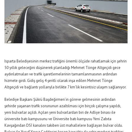
Isparta Belediyesinin merkez trafiğini önemli ölçüde rahatlamak için şehrin
50 yıllık geleceğini düşünerek planladığı Mehmet Tönge Altgeçidi gece
aydınlatmaları ve trafik işaretlemelerinin tamamlanmasının ardından
hizmete girdi. Gidiş geliş 4 şeritli olarak inşa edilen Mehmet Tönge
Altgeçidi ve bağlantı yollarıyla birlikte 7 km’lik kesintisiz ulaşım sağlanıyor.
Belediye Başkanı Şükrü Başdeğirmen’in göreve gelmesinin ardından
şehirde yaşanan trafik sorununun azaltılması için birçok çalışma yapıldı,
yeni bulvarlar açıldı. Açılan yeni bulvarlardan biri de Adliye binası ile
üniversite batı kampusunu ve Üniversite batı kampusu Yeni Zabıta
Kavşağından DSİ kanalını takiben üst mahallelere bağlayan bulvar oldu.
Bulvar ile Yusuf Yavuz Caddesini kesen kavşakta da şehir merkezi trafiğini