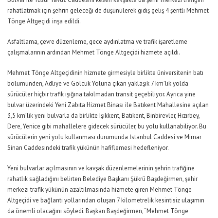
rahatlatmak için şehrin geleceği de düşünülerek gidiş geliş 4 şeritli Mehmet
Tönge Altgeçidi inşa edildi.
Asfaltlama, çevre düzenleme, gece aydınlatma ve trafik işaretleme
çalışmalarının ardından Mehmet Tönge Altgeçidi hizmete açıldı.
Mehmet Tönge Altgeçidinin hizmete girmesiyle birlikte üniversitenin batı
bölümünden, Adliye ve Gölcük Yoluna çıkan yaklaşık 7 km’lik yolda
sürücüler hiçbir trafik ışığına takılmadan transit geçebiliyor. Ayrıca yine
bulvar üzerindeki Yeni Zabıta Hizmet Binası ile Batıkent Mahallesine açılan
3,5 km’lik yeni bulvarla da birlikte Işıkkent, Batıkent, Binbirevler, Hızırbey,
Dere, Yenice gibi mahallelere gidecek sürücüler, bu yolu kullanabiliyor. Bu
sürücülerin yeni yolu kullanması durumunda İstanbul Caddesi ve Mimar
Sinan Caddesindeki trafik yükünün hafiflemesi hedefleniyor.
Yeni bulvarlar açılmasının ve kavşak düzenlemelerinin şehrin trafiğine
rahatlık sağladığını belirten Belediye Başkanı Şükrü Başdeğirmen, şehir
merkezi trafik yükünün azaltılmasında hizmete giren Mehmet Tönge
Altgeçidi ve bağlantı yollarından oluşan 7 kilometrelik kesintisiz ulaşımın
da önemli olacağını söyledi. Başkan Başdeğirmen, “Mehmet Tönge