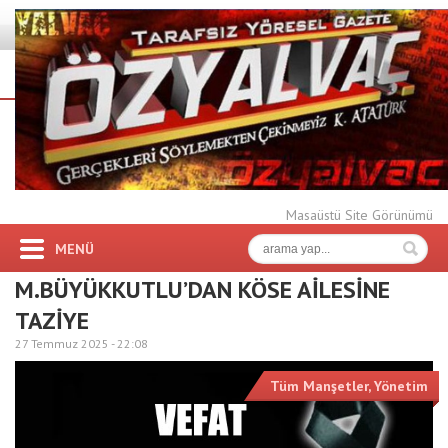
Masaüstü Site Görünümü
MENÜ
M.BÜYÜKKUTLU’DAN KÖSE AİLESİNE
TAZİYE
27 Temmuz 2025 -
22:08
Tüm Manşetler
,
Yönetim