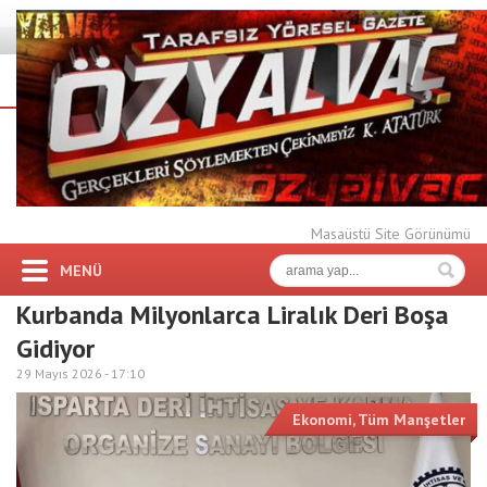
Masaüstü Site Görünümü
MENÜ
Kurbanda Milyonlarca Liralık Deri Boşa
Gidiyor
29 Mayıs 2026 -
17:10
Ekonomi
,
Tüm Manşetler