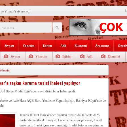
S
e Yılmaz’ı ziyaret etti
’ne ilk gününde rekor ziyaretçi
SININ ADI: AKDENİZ
recek Fuar: Yapısparta
Siyaset
Yönetim
Eğitim
Adli
Ekonomi
Araştırma
Özyalv
enkulü Açık Artırmayla Satışa
Siyaset
Yönetim
Eğitim
Adli
Ekonomi
athi kaplama yapıldı
Yönetim
venlik görevlisi
selişini Sürdürüyor
r’a taşkın koruma tesisi ihalesi yapılıyor
el, Tüfekçi ve Bayar
 DSİ Bölge Müdürlüğü’nden sevindirici birer haber geldi.
beke ve İsale Hattı AÇB Boru Yenileme Yapım İşi için, Bahtiyar Köyü’nde de
an masa başı haberlere karşı
ldu.
Isparta İl Özel İdaresi’nden yapılan duyuruda, 6 Ocak 2026
tarihinde yapılacak ihaleyle, 1 adet içme suyu şebekesi, 1 adet
isale hattı, 1 adet içme suyu maslağı, 1 adet betonarme gömme