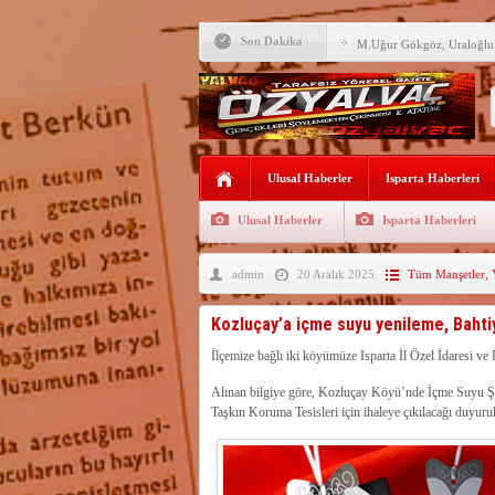
Son Dakika
M.Uğur Gökgöz, Uraloğlu v
R.T.Erdoğan Millet Bahçesi
YALVAÇ’TA LGS BAŞARI
EĞİTİM KURUMLARI
Fırsatları Avantaja Dönüştü
Ulusal Haberler
Isparta Haberleri
TOKİ, Isparta’da 9 Gayrim
Sunacak
Ulusal Haberler
Isparta Haberleri
İleği ile Kurusarı arasına s
admin
20 Aralık 2025
Tüm Manşetler
,
Okullara TYP ile 30 bin gü
Yalvaç’ta LGS Başarısı Yük
Kozluçay’a içme suyu yenileme, Bahtiya
Uyaroğlu’nun konukları Öz
İlçemize bağlı iki köyümüze Isparta İl Özel İdaresi ve
Alınan bilgiye göre, Kozluçay Köyü’nde İçme Suyu Şe
Bağkonak Muhtarı Başoda’d
açıklama
Taşkın Koruma Tesisleri için ihaleye çıkılacağı duyuru