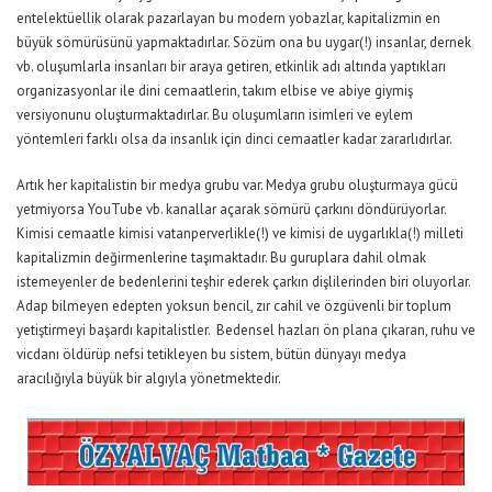
entelektüellik olarak pazarlayan bu modern yobazlar, kapitalizmin en
büyük sömürüsünü yapmaktadırlar. Sözüm ona bu uygar(!) insanlar, dernek
vb. oluşumlarla insanları bir araya getiren, etkinlik adı altında yaptıkları
organizasyonlar ile dini cemaatlerin, takım elbise ve abiye giymiş
versiyonunu oluşturmaktadırlar. Bu oluşumların isimleri ve eylem
yöntemleri farklı olsa da insanlık için dinci cemaatler kadar zararlıdırlar.
Artık her kapitalistin bir medya grubu var. Medya grubu oluşturmaya gücü
yetmiyorsa YouTube vb. kanallar açarak sömürü çarkını döndürüyorlar.
Kimisi cemaatle kimisi vatanperverlikle(!) ve kimisi de uygarlıkla(!) milleti
kapitalizmin değirmenlerine taşımaktadır. Bu guruplara dahil olmak
istemeyenler de bedenlerini teşhir ederek çarkın dişlilerinden biri oluyorlar.
Adap bilmeyen edepten yoksun bencil, zır cahil ve özgüvenli bir toplum
yetiştirmeyi başardı kapitalistler. Bedensel hazları ön plana çıkaran, ruhu ve
vicdanı öldürüp nefsi tetikleyen bu sistem, bütün dünyayı medya
aracılığıyla büyük bir algıyla yönetmektedir.