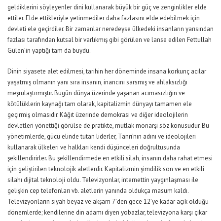
geldiklerini söyleyenler dini kullanarak büyük bir güç ve zenginlikler elde
ettiler. Elde ettikleriyle yetinmediler daha fazlasını elde edebilmek için
devleti ele geçirdiler. Bir zamanlar neredeyse ülkedeki insanların yarısından
fazlası tarafından kutsal bir varlıkmış gibi görülen ve lanse edilen Fettullah
Gülen’in yaptığı tam da buydu.
Dinin siyasete alet edilmesi, tarihin her döneminde insana korkunç acılar
yaşatmış olmanın yanı sıra insanın, inancını sarsmış ve ahlaksızlığı
meşrulaştırmıştır. Bugün dünya üzerinde yaşanan acımasızlığın ve
kötülüklerin kaynağı tam olarak, kapitalizmin dünyayı tamamen ele
geçirmiş olmasıdır. Kâğıt üzerinde demokrasi ve diğer ideolojilerin
devletleri yönettiği görülse de pratikte, mutlak monarşi söz konusudur. Bu
yönetimlerde, gücü elinde tutan liderler, Tanrı’nın adını ve ideolojileri
kullanarak ülkeleri ve halkları kendi düşünceleri doğrultusunda
şekillendirirler. Bu şekillendirmede en etkili silah, insanın daha rahat etmesi
için geliştirilen teknolojik aletlerdir. Kapitalizmin şimdilik son ve en etkili
silahı dijital teknoloji oldu. Televizyonlar, internettin yaygınlaşması ile
gelişkin cep telefonları vb. aletlerin yanında oldukça masum kaldı.
Televizyonların siyah beyaz ve akşam 7’den gece 12’ye kadar açık olduğu
dönemlerde; kendilerine din adamı diyen yobazlar, televizyona karşı çıkar