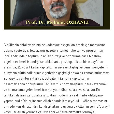
Bir ülkenin ahlak yapısının ne kadar yozlaştığını anlamak için medyasına
bakmak yeterlidir. Televizyon, gazete, internet haberleri ve programları
incelendiğinde o toplumun ahlak düzeyi ve o topluma nasıl bir ahlak
enjekte edilmek istendiği rahatlıkla anlaşılır. Uygarlık tarihinin sayfaları
arasında; 21. yüzyıl kadar kapitalizmin zirveye ulaştığı ve demir pençelerini
dünyanın bütün halklarının ciğerlerine geçirdiği başka bir zaman bulunmaz.
Bu yüzyılda dinler, ırklar ve ideolojilerin tamamı kapitalizmin
basamaklarına dönüştürüldü. Ahlaksızlık normalleştirildi; para kazanmak
ve bir makama gelebilmek için her yol mübah sayıldı ve sayılıyor. En
tehlikeli davranışta, bu ahlaksızlıkları modernite ve dinlerle kılıflayarak
yapmalarıdır. Dinler, insanın Allah dışında kimseye kul – köle olmamasını
emrederken, dinciler dini kendi çıkarlarına uydurarak Allah’ın yerine “parayı”
koydular. Allah yolunda çalıştıklarını ve halka hizmetkar olmaya