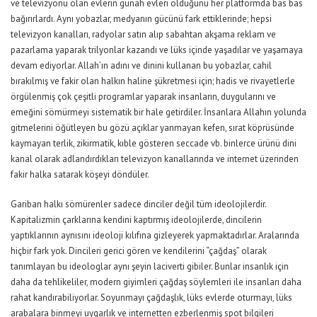
ve televizyonu olan evlerin günah evleri olduğunu her platformda bas bas
bağırırlardı. Aynı yobazlar, medyanın gücünü fark ettiklerinde; hepsi
televizyon kanalları, radyolar satın alıp sabahtan akşama reklam ve
pazarlama yaparak trilyonlar kazandı ve lüks içinde yaşadılar ve yaşamaya
devam ediyorlar. Allah’ın adını ve dinini kullanan bu yobazlar, cahil
bırakılmış ve fakir olan halkın haline şükretmesi için; hadis ve rivayetlerle
örgülenmiş çok çeşitli programlar yaparak insanların, duygularını ve
emeğini sömürmeyi sistematik bir hale getirdiler. İnsanlara Allahın yolunda
gitmelerini öğütleyen bu gözü açıklar yanmayan kefen, sırat köprüsünde
kaymayan terlik, zikirmatik, kıble gösteren seccade vb. binlerce ürünü dini
kanal olarak adlandırdıkları televizyon kanallarında ve internet üzerinden
fakir halka satarak köşeyi döndüler.
Gariban halkı sömürenler sadece dinciler değil tüm ideolojilerdir.
Kapitalizmin çarklarına kendini kaptırmış ideolojilerde, dincilerin
yaptıklarının aynısını ideoloji kılıfına gizleyerek yapmaktadırlar. Aralarında
hiçbir fark yok. Dincileri gerici gören ve kendilerini “çağdaş” olarak
tanımlayan bu ideologlar aynı şeyin laciverti gibiler. Bunlar insanlık için
daha da tehlikeliler, modern giyimleri çağdaş söylemleri ile insanları daha
rahat kandırabiliyorlar. Soyunmayı çağdaşlık, lüks evlerde oturmayı, lüks
arabalara binmeyi uygarlık ve internetten ezberlenmiş spot bilgileri