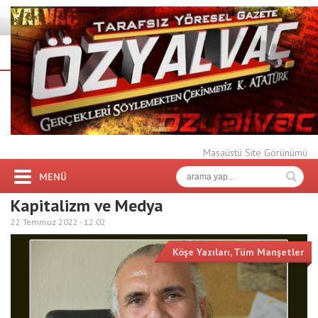
Masaüstü Site Görünümü
MENÜ
Kapitalizm ve Medya
22 Temmuz 2022 -
12:02
Köşe Yazıları
,
Tüm Manşetler