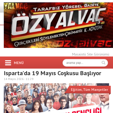
Masaüstü Site Görünümü
MENÜ
Isparta’da 19 Mayıs Coşkusu Başlıyor
14 Mayıs 2026 -
11:29
Eğitim
,
Tüm Manşetler