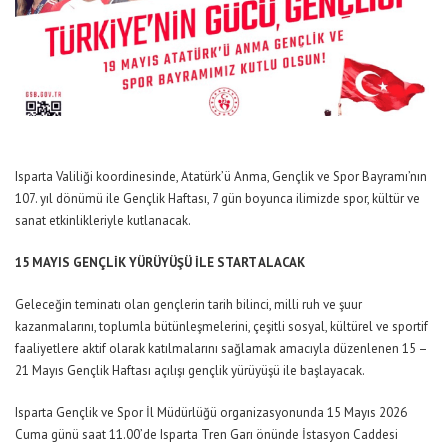
Isparta Valiliği koordinesinde, Atatürk’ü Anma, Gençlik ve Spor Bayramı’nın
107. yıl dönümü ile Gençlik Haftası, 7 gün boyunca ilimizde spor, kültür ve
sanat etkinlikleriyle kutlanacak.
15 MAYIS GENÇLİK YÜRÜYÜŞÜ İLE START ALACAK
Geleceğin teminatı olan gençlerin tarih bilinci, milli ruh ve şuur
kazanmalarını, toplumla bütünleşmelerini, çeşitli sosyal, kültürel ve sportif
faaliyetlere aktif olarak katılmalarını sağlamak amacıyla düzenlenen 15 –
21 Mayıs Gençlik Haftası açılışı gençlik yürüyüşü ile başlayacak.
Isparta Gençlik ve Spor İl Müdürlüğü organizasyonunda 15 Mayıs 2026
Cuma günü saat 11.00’de Isparta Tren Garı önünde İstasyon Caddesi