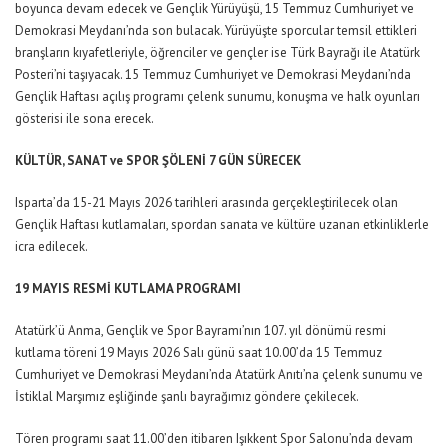
boyunca devam edecek ve Gençlik Yürüyüşü, 15 Temmuz Cumhuriyet ve
Demokrasi Meydanı’nda son bulacak. Yürüyüşte sporcular temsil ettikleri
branşların kıyafetleriyle, öğrenciler ve gençler ise Türk Bayrağı ile Atatürk
Posteri’ni taşıyacak. 15 Temmuz Cumhuriyet ve Demokrasi Meydanı’nda
Gençlik Haftası açılış programı çelenk sunumu, konuşma ve halk oyunları
gösterisi ile sona erecek.
KÜLTÜR, SANAT ve SPOR ŞÖLENİ 7 GÜN SÜRECEK
Isparta’da 15-21 Mayıs 2026 tarihleri arasında gerçekleştirilecek olan
Gençlik Haftası kutlamaları, spordan sanata ve kültüre uzanan etkinliklerle
icra edilecek.
19 MAYIS RESMİ KUTLAMA PROGRAMI
Atatürk’ü Anma, Gençlik ve Spor Bayramı’nın 107. yıl dönümü resmi
kutlama töreni 19 Mayıs 2026 Salı günü saat 10.00’da 15 Temmuz
Cumhuriyet ve Demokrasi Meydanı’nda Atatürk Anıtı’na çelenk sunumu ve
İstiklal Marşımız eşliğinde şanlı bayrağımız göndere çekilecek.
Tören programı saat 11.00’den itibaren Işıkkent Spor Salonu’nda devam