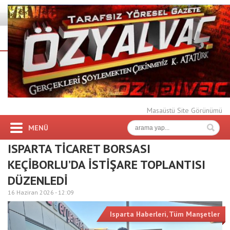
Masaüstü Site Görünümü
MENÜ
ISPARTA TİCARET BORSASI
KEÇİBORLU’DA İSTİŞARE TOPLANTISI
DÜZENLEDİ
16 Haziran 2026 -
12:09
Isparta Haberleri
,
Tüm Manşetler