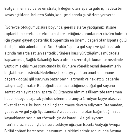
Bölgenin en nadide ve en stratejik değeri olan Isparta gülü için adeta bir
savaş açtıklarını belirten Şahin, konuşmalarında şu sözlere yer verdi:
“Görevde olduğumuz süre boyunca, gerek sizlerle yaptığımız istişare
toplantıları gerekse telefonla bizlere ilettiğiniz sorunlarınızı çözüm bulmak
için yoğun gayret gösterdik. Bölgemizin en önemli değeri olan Isparta gülü
ile ilgili ciddi adımlar attık. Son 3 yıldır ‘Isparta gül suyu’ ve ‘güllü su’ adı
altında raflarda satılan sentetik ürünlere karşı yürüttüğümüz mücadele
kapsamında, Sağlık Bakanlığı başta olmak üzere ilgili kurumlar nezdinde
yaptığımız girişimler sonucunda bu ürünlere yönelik resmi denetimlerin
başlatılmasını istedik. Hedefimiz, tüketiciyi yanıltan ürünlerin önüne
geçerek doğal gül suyunun pazar payını artırmak ve hak ettiği değerde
satışını sağlamaktır. Bu doğrultuda hazırlattığımız, doğal gül suyunu
sentetikten ayırt eden Isparta Gülü tanıtım filmimiz ülkemizde tamamen
hedef kitleye ulaşacak şekilde izlenme oranıyla 1 milyon kişiye ulaştı ve
tüketicilerimizi bu konuda bilinçlendirmeye devam ediyoruz. Öte yandan,
gül suyu ve gül yağı fiyatlarında Avrupa pazarına olan bağımlılığımızdan
kaynaklanan sorunları çözmek için de kararlılıkla çalışıyoruz.
İran’ın itirazı nedeniyle bir süre sekteye uğrayan Isparta Gülyağı Avrupa
Birliği coğrafi işaret tescil başvurumuz, girişimlerimiz sonucunda Avrupa