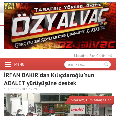
Masaüstü Site Görünümü
MENÜ
İRFAN BAKIR’dan Kılıçdaroğlu’nun
ADALET yürüyüşüne destek
18 Haziran 2017 -
17:39
Siyaset
,
Tüm Manşetler