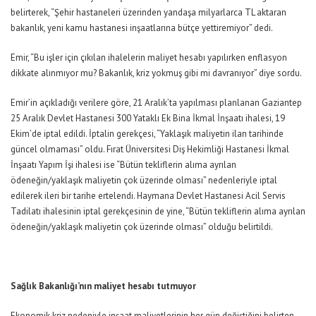
belirterek, “Şehir hastaneleri üzerinden yandaşa milyarlarca TL aktaran
bakanlık, yeni kamu hastanesi inşaatlarına bütçe yettiremiyor” dedi.
Emir, “Bu işler için çıkılan ihalelerin maliyet hesabı yapılırken enflasyon
dikkate alınmıyor mu? Bakanlık, kriz yokmuş gibi mi davranıyor” diye sordu.
Emir’in açıkladığı verilere göre, 21 Aralık’ta yapılması planlanan Gaziantep
25 Aralık Devlet Hastanesi 300 Yataklı Ek Bina İkmal İnşaatı ihalesi, 19
Ekim’de iptal edildi. İptalin gerekçesi, “Yaklaşık maliyetin ilan tarihinde
güncel olmaması” oldu. Fırat Üniversitesi Diş Hekimliği Hastanesi İkmal
İnşaatı Yapım İşi ihalesi ise “Bütün tekliflerin alıma ayrılan
ödeneğin/yaklaşık maliyetin çok üzerinde olması” nedenleriyle iptal
edilerek ileri bir tarihe ertelendi. Haymana Devlet Hastanesi Acil Servis
Tadilatı ihalesinin iptal gerekçesinin de yine, “Bütün tekliflerin alıma ayrılan
ödeneğin/yaklaşık maliyetin çok üzerinde olması” olduğu belirtildi.
Sağlık Bakanlığı’nın maliyet hesabı tutmuyor
Ekonomik kriz nedeniyle inşaat maliyetlerinin her gün değiştiğini belirten