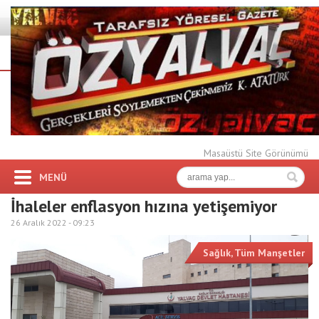
Masaüstü Site Görünümü
MENÜ
İhaleler enflasyon hızına yetişemiyor
26 Aralık 2022 -
09:23
Sağlık
,
Tüm Manşetler