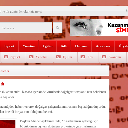
e Yılmaz’ı ziyaret etti
S
’ne ilk gününde rekor ziyaretçi
SININ ADI: AKDENİZ
recek Fuar: Yapısparta
enkulü Açık Artırmayla Satışa
Siyaset
Yönetim
Eğitim
Adli
Ekonomi
Araştırma
Özyalv
athi kaplama yapıldı
Siyaset
Yönetim
Eğitim
Adli
Ekonomi
venlik görevlisi
şetler
selişini Sürdürüyor
el, Tüfekçi ve Bayar
dı
an masa başı haberlere karşı
lk adım atıldı. Kasaba içerisinde kurulacak doğalgaz istasyonu için belirlenen
a başlandı.
a müjdeli haberi vererek doğalgaz çalışmalarının resmen başladığını duyurdu.
n önemli bir yatırım olduğunu belirtti.
Başkan Minnet açıklamasında, “Kasabamızın geleceği için
büyük önem taşıyan doğalgaz projesinde çalışmalarımıza