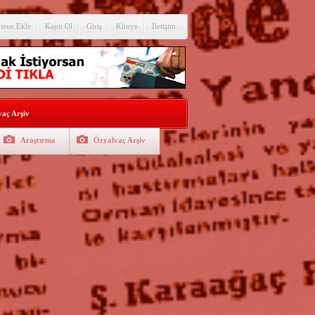
itene Ekle
Kayıt Ol
Giriş
Künye
İletişim
aç Arşiv
Araştırma
Özyalvaç Arşiv