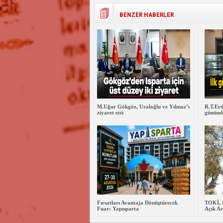
BENZER HABERLER
M.Uğur Gökgöz, Uraloğlu ve Yılmaz’ı
R.T.Erd
ziyaret etti
gününde
Fırsatları Avantaja Dönüştürecek
TOKİ, 
Fuar: Yapısparta
Açık Ar