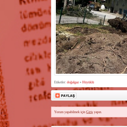
Etiketler:
doğalgaz
»
Hüyüklü
Yorum yapabilmek için
Giriş
yapın.