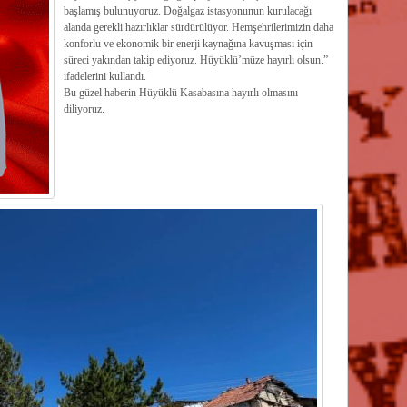
başlamış bulunuyoruz. Doğalgaz istasyonunun kurulacağı
alanda gerekli hazırlıklar sürdürülüyor. Hemşehrilerimizin daha
konforlu ve ekonomik bir enerji kaynağına kavuşması için
süreci yakından takip ediyoruz. Hüyüklü’müze hayırlı olsun.”
ifadelerini kullandı.
Bu güzel haberin Hüyüklü Kasabasına hayırlı olmasını
diliyoruz.