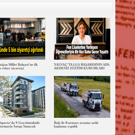
oğan Millet Bahçesi’ne ilk
YALVAÇ’TA LGS BAŞARISININ ADI:
 rekor ziyaretçi
AKDENİZ EĞİTİM KURUMLARI
Isparta’da 9 Gayrimenkulü
İleği ile Kurusarı arasına sathi
tırmayla Satışa Sunacak
kaplama yapıldı