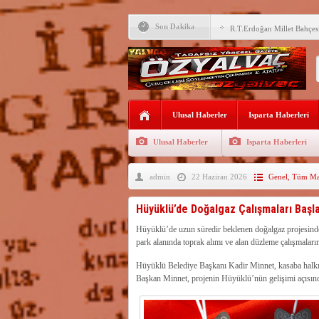
M.Uğur Gökgöz, Uraloğlu v
Son Dakika
R.T.Erdoğan Millet Bahçesi
YALVAÇ’TA LGS BAŞARI
EĞİTİM KURUMLARI
Fırsatları Avantaja Dönüştü
TOKİ, Isparta’da 9 Gayrim
Ulusal Haberler
Sunacak
Isparta Haberleri
İleği ile Kurusarı arasına s
Ulusal Haberler
Isparta Haberleri
Okullara TYP ile 30 bin gü
admin
22 Haziran 2026
Genel
,
Tüm Man
Yalvaç’ta LGS Başarısı Yük
Uyaroğlu’nun konukları Öz
Hüyüklü’de Doğalgaz Çalışmaları Başla
Bağkonak Muhtarı Başoda’d
Hüyüklü’de uzun süredir beklenen doğalgaz projesinde i
açıklama
park alanında toprak alımı ve alan düzleme çalışmaların
Hüyüklü Belediye Başkanı Kadir Minnet, kasaba halkın
Başkan Minnet, projenin Hüyüklü’nün gelişimi açısında