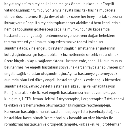
boyutlarıyla tüm bireyleri ilgilendiren çok önemli bir konudur. Engelli
vatandaşlarımızın tüm bu yönleriyle hayata karşı tek başına mücadele
etmesi düşünülemez. Başta devlet olmak üzere her bireyin ortak katkısına
ihtiyaç vardır. Engelli bireylerin toplumda yer alabilmesi hem kendilerinin
hem de toplumun göstereceği çaba ile mümkündür. Bu kapsamda
hastanelerde engelliliğin önlenmesine yönelik yeni doğan bebeklere
tarama testleri yapılmakta olup erken tanı ve tedavi imkanları
sunulmaktadır. Yine engelli bireylerin sağlık hizmetlerine erişimlerinin
kolaylaştırılması için başta poliklinik hizmetlerinde öncelik sırası olmak
üzere birçok kolaylık sağlanmaktadır. Hastanelerde, engellilik durumunun
belirlenmesi ve engelli hastaların sosyal haklardan faydalanabilmeleri için
engelli sağlık kurulları oluşturulmuştur. Ayrıca hastaneye gelemeyecek
durumda olan ileri düzey engelli hastalara yönelik evde sağlık hizmetleri
sunulmaktadır. Yalvaç Devlet Hastanesi Fiziksel Tıp ve Rehabilitasyon
Kliniği olarak biz de fiziksel engelli hastalarımıza hizmet vermekteyiz.
Kliniğimiz, 1 FTR Uzman Hekimi, 5 fizyoterapist, 1 ergoterapist, 3 fizik tedavi
teknikeri ve 1 hemşireden oluşmaktadır. Kliniğimize,felç(hemipleji),
Parkinson hastalığı, omurilik yaralanması, beyin felci (serebralpalsi), kas
hastalıkları başta olmak üzere nörolojik hastalıkları olan bireyler ile
romatizmal hastalıkları ve ortopedik (ampute, kırık sekeli vs.) problemleri