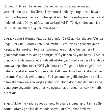
“Engellilik, bireyin bedensel, zihinsel, ruhsal, duyusal ve sosyal
yeteneklerini çeşitli ölçülerde kaybetmesi nedeniyle toplumsal hayata
uyum sağlayamaması ve günlük gereksinimlerini karşılayamaması olarak
ifade edilebilir. Dünya nüfusunun yaklaşık %15’i, Türkiye nüfusunun ise
%12’sinin engelli olduğu bilinmektedir.
3 Aralık günü Birleşmiş Milletler tarafından 1992 yılından itibaren ‘
Dünya
Engelliler Günü’
’ olarak kabul edilmiştir.Bu vesileyle engelli bireylerin
karşılaştıkları problemlere dair çözümler üretmek ve bunun her yıl
gündemde tutulması amaçlanmıştır.1992 yılından bu yana her yıl 3 Aralık
günü için farklı temalar etrafında etkinlikler yapılmakta ve her yıl farklı bir
konuya değinilmektedir. 2023 yılı teması da “
Engelliler için, engellilerle
birlikte hareket ederek Sürdürülebilir Kalkınma Amaçlarını kurtarmak ve
başarmak
” olarak belirlenmiştir. Bu kapsamda engelli bireyler ile birlikte
hareket ederek onların karşılaştıkları sorunların doğrudan dinlenmesi ve
buna göre çözümler üretilmesi ve uygulamaya konulması çok kıymetli
olacaktır.
Engellilik her ne kadar sadece engelli bireylere indirgenip onların sağlık
sorunu olarak görülse de aslında sosyal, kültürel, ekonomik vs.