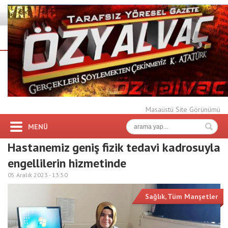
Masaüstü Site Görünümü
MENÜ
Hastanemiz geniş fizik tedavi kadrosuyla
engellilerin hizmetinde
05 Aralık 2023 -
13:50
Sağlık
,
Tüm Manşetler