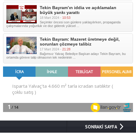
Tekin Bayram’ın iddia ve açıklamaları
büyük yankı yarattı
18 Mart 2024 -
10:53
Seçimler öncesi son günlere yaklaşılırken, propaganda
çalışmalarında yoğunluk ve doz giderek yüksel ...
Tekin Bayram: Mazeret üretmeye değil,
sorunları çözmeye talibiz
17 Mart 2024 -
21:28
Bağımsız Yalvaç Belediye Başkan adayı Tekin Bayram, bu
ortamda göreve talip olmasının tek nedeninin ...
SONRAKİ SAYFA