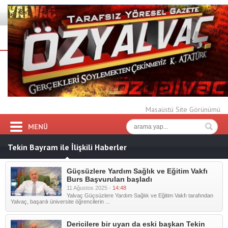
Masaüstü Site Görünümü
MENÜ
Tekin Bayram ile İlişkili Haberler
Güçsüzlere Yardım Sağlık ve Eğitim Vakfı
Burs Başvuruları başladı
11 Ağustos 2025 -
14:48
Yalvaç Güçsüzlere Yardım Sağlık ve Eğitim Vakfı tarafından
Yalvaç, başarılı üniversite öğrencilerin ...
Dericilere bir uyarı da eski başkan Tekin