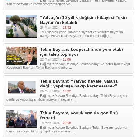
Bağımsız Yalvaç Belediye Başkanı Tekin Bayram, katıldığı
son televizyon ve radyo programlarında ve ...
“Yalvaç’ın 15 yıllık değişim hikayesi Tekin
Bayram’ın kefaleti”
26 Mart 2024 -
15:32
1989'dan bu yana Yalvaç'ın siyaset ve yönetim hayatına
damga vuran Tekin Bayram'ın bu önemli değişi ...
Tekin Bayram, kooperatifinde yeni etabı
için talep topluyor
22 Mart 2024 -
13:06
Bağımsız Yalvaç Belediye Başkan adayı ve Zafer Konut Yapı
Kooperatifi Başkanı Tekin Bayram, yeni et ...
Tekin Bayram: “Yalvaç hayale, yalana
değil; yapılmışa bakıp karar verecek”
20 Mart 2024 -
10:32
Bağımsız Yalvaç Belediye Başkan adayı Tekin Bayram, son
günlerde yoğunlaşan diğer adayların seçim v ...
Tekin Bayram, çocukların da gönlünü
fethetti
19 Mart 2024 -
20:58
Bağımsız Yalvaç Belediye Başkanı Tekin Bayram, toplumun
tüm kesimleriyle bir araya gelmeyi sürdürüy ...