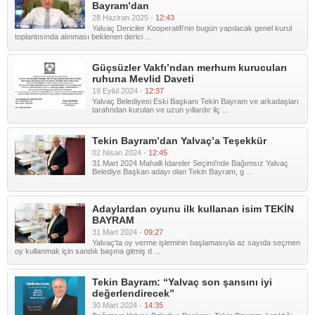
Bayram’dan
28 Haziran 2025 -
12:43
Yalvaç Dericiler Kooperatifi’nin bugün yapılacak genel kurul
toplantısında alınması beklenen derici ...
Güçsüzler Vakfı’ndan merhum kurucuları
ruhuna Mevlid Daveti
19 Eylül 2024 -
12:37
Yalvaç Belediyesi Eski Başkanı Tekin Bayram ve arkadaşları
tarafından kurulan ve uzun yıllardır ilç ...
Tekin Bayram’dan Yalvaç’a Teşekkür
02 Nisan 2024 -
12:45
31 Mart 2024 Mahalli İdareler Seçimi'nde Bağımsız Yalvaç
Belediye Başkan adayı olan Tekin Bayram, g ...
Adaylardan oyunu ilk kullanan isim TEKİN
BAYRAM
31 Mart 2024 -
09:27
Yalvaç'ta oy verme işleminin başlamasıyla az sayıda seçmen
oy kullanmak için sandık başına gitmiş d ...
Tekin Bayram: “Yalvaç son şansını iyi
değerlendirecek”
30 Mart 2024 -
14:35