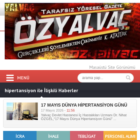
Masaüstü Site Görünümü
MENÜ
hipertansiyon ile İlişkili Haberler
17 MAYIS DÜNYA HİPERTANSİYON GÜNÜ
17 Mayıs 2026 -
11:56
Yalvaç Devlet Hastanesi İç Hastalıkları Uzmanı Dr. Nihat
ÖZGEL,“17 Mayıs Dünya Hipertansiyon Günü” ...