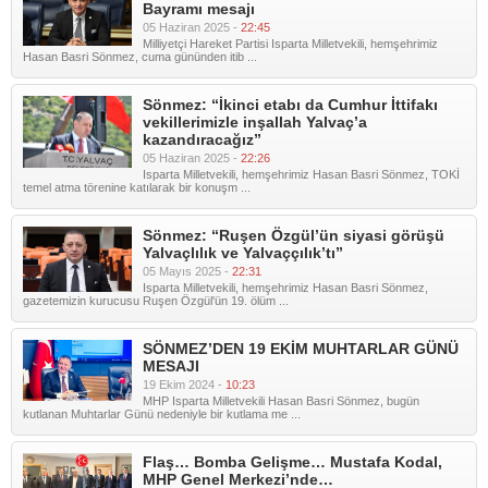
Bayramı mesajı
05 Haziran 2025 -
22:45
Milliyetçi Hareket Partisi Isparta Milletvekili, hemşehrimiz
Hasan Basri Sönmez, cuma gününden itib ...
Sönmez: “İkinci etabı da Cumhur İttifakı
vekillerimizle inşallah Yalvaç’a
kazandıracağız”
05 Haziran 2025 -
22:26
Isparta Milletvekili, hemşehrimiz Hasan Basri Sönmez, TOKİ
temel atma törenine katılarak bir konuşm ...
Sönmez: “Ruşen Özgül’ün siyasi görüşü
Yalvaçlılık ve Yalvaççılık’tı”
05 Mayıs 2025 -
22:31
Isparta Milletvekili, hemşehrimiz Hasan Basri Sönmez,
gazetemizin kurucusu Ruşen Özgül'ün 19. ölüm ...
SÖNMEZ’DEN 19 EKİM MUHTARLAR GÜNÜ
MESAJI
19 Ekim 2024 -
10:23
MHP Isparta Milletvekili Hasan Basri Sönmez, bugün
kutlanan Muhtarlar Günü nedeniyle bir kutlama me ...
Flaş… Bomba Gelişme… Mustafa Kodal,
MHP Genel Merkezi’nde…