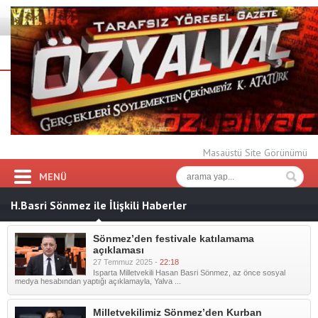
Masaüstü Site Görünümü
MENÜ
H.Basri Sönmez ile İlişkili Haberler
Sönmez’den festivale katılamama
açıklaması
27 Temmuz 2025 -
22:18
Isparta Milletvekili Hasan Basri Sönmez, az önce sosyal
medya hesabından yaptığı açıklamayla, Yalva ...
Milletvekilimiz Sönmez’den Kurban