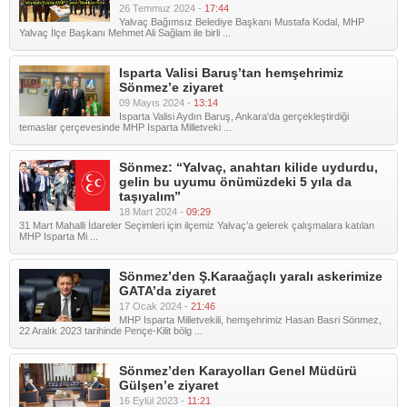
26 Temmuz 2024 -
17:44
Yalvaç Bağımsız Belediye Başkanı Mustafa Kodal, MHP
Yalvaç İlçe Başkanı Mehmet Ali Sağlam ile birli ...
Isparta Valisi Baruş’tan hemşehrimiz
Sönmez’e ziyaret
09 Mayıs 2024 -
13:14
Isparta Valisi Aydın Baruş, Ankara'da gerçekleştirdiği
temaslar çerçevesinde MHP Isparta Milletveki ...
Sönmez: “Yalvaç, anahtarı kilide uydurdu,
gelin bu uyumu önümüzdeki 5 yıla da
taşıyalım”
18 Mart 2024 -
09:29
31 Mart Mahalli İdareler Seçimleri için ilçemiz Yalvaç’a gelerek çalışmalara katılan
MHP Isparta Mi ...
Sönmez’den Ş.Karaağaçlı yaralı askerimize
GATA’da ziyaret
17 Ocak 2024 -
21:46
MHP Isparta Milletvekili, hemşehrimiz Hasan Basri Sönmez,
22 Aralık 2023 tarihinde Pençe-Kilit bölg ...
Sönmez’den Karayolları Genel Müdürü
Gülşen’e ziyaret
16 Eylül 2023 -
11:21