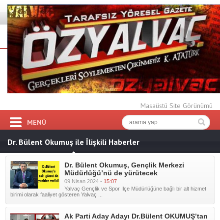
Masaüstü Site Görünümü
MENÜ
Dr. Bülent Okumuş ile İlişkili Haberler
Dr. Bülent Okumuş, Gençlik Merkezi
Müdürlüğü’nü de yürütecek
09 Nisan 2024 -
15:07
Yalvaç Gençlik ve Spor İlçe Müdürlüğüne bağlı bir alt hizmet
birimi olarak faaliyet gösteren Yalvaç ...
Ak Parti Aday Adayı Dr.Bülent OKUMUŞ’tan