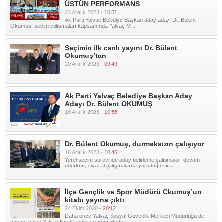
ÜSTÜN PERFORMANS
23 Aralık 2023 -
10:51
Ak Parti Yalvaç Belediye Başkan aday adayı Dr. Bülent
Okumuş, seçim çalışmaları kapsamında Yalvaç M ...
Seçimin ilk canlı yayını Dr. Bülent
Okumuş’tan
20 Aralık 2023 -
09:49
...
Ak Parti Yalvaç Belediye Başkan Aday
Adayı Dr. Bülent OKUMUŞ
16 Aralık 2023 -
10:56
...
Dr. Bülent Okumuş, durmaksızın çalışıyor
16 Aralık 2023 -
10:45
Yerel seçim sürecinde aday belirleme çalışmaları devam
ederken, siyasal çalışmalarda yürüttüğü sıca ...
İlçe Gençlik ve Spor Müdürü Okumuş’un
kitabı yayına çıktı
24 Ekim 2020 -
20:12
Daha önce Yalvaç Sosyal Güvenlik Merkezi Müdürlüğü de
yapan, halen Yalvaç İlçe Gençlik ve Spor Müdü ...