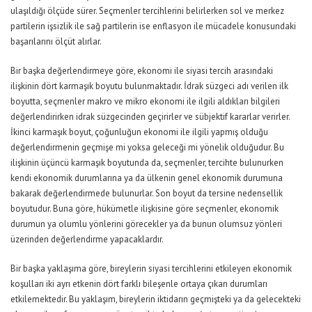
ulaşıldığı ölçüde sürer. Seçmenler tercihlerini belirlerken sol ve merkez
partilerin işsizlik ile sağ partilerin ise enflasyon ile mücadele konusundaki
başarılarını ölçüt alırlar.
Bir başka değerlendirmeye göre, ekonomi ile siyasi tercih arasındaki
ilişkinin dört karmaşık boyutu bulunmaktadır. İdrak süzgeci adı verilen ilk
boyutta, seçmenler makro ve mikro ekonomi ile ilgili aldıkları bilgileri
değerlendirirken idrak süzgecinden geçirirler ve sübjektif kararlar verirler.
İkinci karmaşık boyut, çoğunluğun ekonomi ile ilgili yapmış olduğu
değerlendirmenin geçmişe mi yoksa geleceği mi yönelik olduğudur. Bu
ilişkinin üçüncü karmaşık boyutunda da, seçmenler, tercihte bulunurken
kendi ekonomik durumlarına ya da ülkenin genel ekonomik durumuna
bakarak değerlendirmede bulunurlar. Son boyut da tersine nedensellik
boyutudur. Buna göre, hükümetle ilişkisine göre seçmenler, ekonomik
durumun ya olumlu yönlerini görecekler ya da bunun olumsuz yönleri
üzerinden değerlendirme yapacaklardır.
Bir başka yaklaşıma göre, bireylerin siyasi tercihlerini etkileyen ekonomik
koşulları iki ayrı etkenin dört farklı bileşenle ortaya çıkan durumları
etkilemektedir. Bu yaklaşım, bireylerin iktidarın geçmişteki ya da gelecekteki