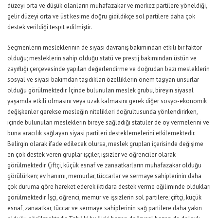
düzeyi orta ve düşük olanların muhafazakar ve merkez partilere yöneldiği,
gelir düzeyi orta ve üst kesime doğru gidildikçe sol partilere daha çok
destek verildiği tespit edilmiştir.
Seçmenlerin mesleklerinin de siyasi davranış bakımından etkili bir faktör
olduğu; mesleklerin sahip olduğu statü ve prestij bakımından üstün ve
zayıflığı çerçevesinde yapılan değerlendirme ve doğrudan bazı mesleklerin
sosyal ve siyasi bakımdan taşıdıkları özelliklerin önem taşıyan unsurlar
olduğu görülmektedir. İçinde bulunulan meslek grubu, bireyin siyasal
yaşamda etkili olmasını veya uzak kalmasını gerek diğer sosyo-ekonomik
değişkenler gerekse mesleğin nitelikleri doğrultusunda yönlendirirken,
içinde bulunulan mesleklerin bireye sağladığı statüler de oy vermelerini ve
buna aracılık sağlayan siyasi partileri desteklemelerini etkilemektedir.
Belirgin olarak ifade edilecek olursa, meslek grupları içerisinde değişime
en çok destek veren gruplar işçiler, işsizler ve öğrenciler olarak
görülmektedir. Çiftçi, küçük esnaf ve zanaatkarların muhafazakar olduğu
görülürken; ev hanımı, memurlar, tüccarlar ve sermaye sahiplerinin daha
çok duruma göre hareket ederek iktidara destek verme eğiliminde oldukları
görülmektedir. İşçi, öğrenci, memur ve işsizlerin sol partilere; çiftçi, küçük
esnaf, zanaatkar, tüccar ve sermaye sahiplerinin sağ partilere daha yakın