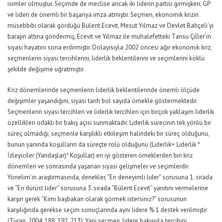
isimler olmuştur. Seçimde de meclise ancak iki liderin partisi girmişken, GP
ve lideri de önemli bir başarıya imza atmıştır. Seçmen, ekonomik krizin
müsebbibi olarak gördüğü Bülent Ecevit, Mesut Yılmaz ve Devlet Bahçeli’yi
barajın altına göndermiş, Ecevit ve Yılmaz ile muhalefetteki Tansu Çiller’in
siyasi hayatını sona erdirmiştir. Dolayısıyla 2002 öncesi ağır ekonomik kriz,
seçmenlerin siyasi tercihlerini, liderlik beklentilerini ve seçimlerini köklü
şekilde değişime uğratmıştır.
Kriz dönemlerinde seçmenlerin liderlik beklentilerinde önemli ölçüde
değişimler yaşandığını, siyasi tarih bol sayıda örnekle göstermektedir.
Seçmenlerin siyasi tercihleri ve liderlik tercihleri için birçok yaklaşım liderlik
özellikleri odaklı bir bakış açısı sunmaktadır. Liderlik sürecinin tek yönlü bir
süreç olmadığı, seçmenle karşılıklı etkileşim halindeki bir süreç olduğunu,
bunun yanında koşulların da süreçte rolü olduğunu
(Liderlik= Liderlik *
İzleyiciler (Yandaşlar)* Koşullar)
en iyi gösteren örneklerden biri kriz
dönemleri ve sonrasında yaşanan siyasi gelişmeler ve seçimlerdir.
Yönelim’in araştırmasında, denekler, “En deneyimli lider” sorusuna 1. sırada
ve “En dürüst lider” sorusuna 3. sırada “Bülent Ecevit” yanıtını vermelerine
karşın gerek “Kimi başbakan olarak görmek istersiniz?” sorusunun
karşılığında gerekse seçim sonuçlarında aynı lidere % 1 destek verilmiştir
(Turan, 2004: 188, 192, 213). Yani seçmen, lidere bakışıyla tercihini,