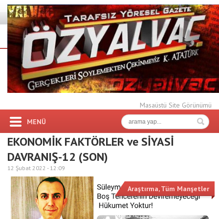
Masaüstü Site Görünümü
MENÜ
EKONOMİK FAKTÖRLER ve SİYASİ
DAVRANIŞ-12 (SON)
12 Şubat 2022 -
12:09
Araştırma
,
Tüm Manşetler