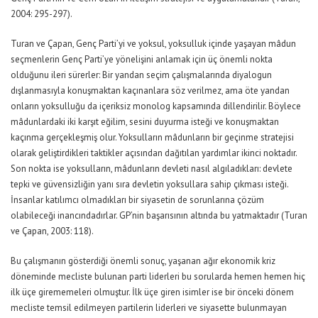
2004: 295-297).
Turan ve Çapan, Genç Parti’yi ve yoksul, yoksulluk içinde yaşayan mâdun
seçmenlerin Genç Parti’ye yönelişini anlamak için üç önemli nokta
olduğunu ileri sürerler: Bir yandan seçim çalışmalarında diyalogun
dışlanmasıyla konuşmaktan kaçınanlara söz verilmez, ama öte yandan
onların yoksulluğu da içeriksiz monolog kapsamında dillendirilir. Böylece
mâdunlardaki iki karşıt eğilim, sesini duyurma isteği ve konuşmaktan
kaçınma gerçekleşmiş olur. Yoksulların mâdunların bir geçinme stratejisi
olarak geliştirdikleri taktikler açısından dağıtılan yardımlar ikinci noktadır.
Son nokta ise yoksulların, mâdunların devleti nasıl algıladıkları: devlete
tepki ve güvensizliğin yanı sıra devletin yoksullara sahip çıkması isteği.
İnsanlar katılımcı olmadıkları bir siyasetin de sorunlarına çözüm
olabileceği inancındadırlar. GP’nin başarısının altında bu yatmaktadır (Turan
ve Çapan, 2003: 118).
Bu çalışmanın gösterdiği önemli sonuç, yaşanan ağır ekonomik kriz
döneminde mecliste bulunan parti liderleri bu sorularda hemen hemen hiç
ilk üçe girememeleri olmuştur. İlk üçe giren isimler ise bir önceki dönem
mecliste temsil edilmeyen partilerin liderleri ve siyasette bulunmayan