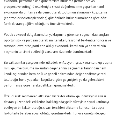
ekonomik performansına göre tercihte bulunma (retrospective/
prospective voting) özellikleriyle siyasi değerlendirme yaparken kendi
ekonomik durumları ya da genel olarak toplumun ekonomik koşullarını
(egotropic/sociotropic voting) göz önünde bulundurmalarına göre dört
farklı davranış eğilimi olduğunu öne sürmektedir.
Politik devresel dalgalanmalar yaklaşımına göre ise, seçmen davranışları
oportünistik ve partizan olarak sınıflanırken, rasyonel beklentiler öncesi ve
rasyonel evrelerde, partilerin aldığı ekonomik kararların ya da vaatlerin
seçmenin tercihini etkilediği varsayımı üzerinde durulmaktadır.
Bu yaklaşımlar çerçevesinde, ülkedeki enflasyon, işsizlik oranları, kişi başına
milli gelir ve büyüme rakamları değerlerinin; seçmenler tarafından hem
kendi açılarından hem de ülke geneli bakımından değerlendirmeye tabi
tutulduğu, bunu yaparken koşullara göre geçmişteki ya da gelecekteki
performansa göre hareket ettikleri görülmektedir.
Özel olarak seçmenleri etkileyen bir faktör olarak gelir düzeyinin siyasi
davranış üzerindeki etkilerine bakıldığında; gelir düzeyinin siyasi katılmayı
etkileyen bir faktör olduğu, siyasi tercihleri etkileme konusunda başka
faktörlerle beraber etkisi olduğu görülmektedir. Türkiye örneğinde, gelir