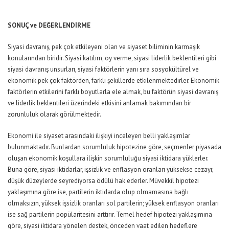
SONUÇ ve DEĞERLENDİRME
Siyasi davranış, pek çok etkileyeni olan ve siyaset biliminin karmaşık
konularından biridir. Siyasi katılım, oy verme, siyasi liderlik beklentileri gibi
siyasi davranış unsurları, siyasi faktörlerin yanı sıra sosyokültürel ve
ekonomik pek çok faktörden, farklı şekillerde etkilenmektedirler. Ekonomik
faktörlerin etkilerini farklı boyutlarla ele almak, bu faktörün siyasi davranış
ve liderlik beklentileri üzerindeki etkisini anlamak bakımından bir
zorunluluk olarak görülmektedir.
Ekonomi ile siyaset arasındaki ilişkiyi inceleyen belli yaklaşımlar
bulunmaktadır. Bunlardan sorumluluk hipotezine göre, seçmenler piyasada
oluşan ekonomik koşullara ilişkin sorumluluğu siyasi iktidara yüklerler.
Buna göre, siyasi iktidarlar, işsizlik ve enflasyon oranları yüksekse cezayı;
düşük düzeylerde seyrediyorsa ödülü hak ederler. Müvekkil hipotezi
yaklaşımına göre ise, partilerin iktidarda olup olmamasına bağlı
olmaksızın, yüksek işsizlik oranları sol partilerin; yüksek enflasyon oranları
ise sağ partilerin popülaritesini arttırır. Temel hedef hipotezi yaklaşımına
göre, siyasi iktidara yönelen destek, önceden vaat edilen hedeflere