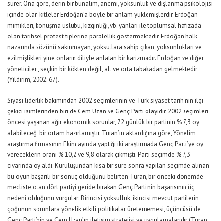
sürer. Ona göre, derin bir bunalım, anomi, yoksunluk ve dışlanma psikolojisi
içinde olan kitleler Erdoğan’a böyle bir anlam yüklemişlerdir. Erdoğan
mimikleri, konuşma üslubu, kızgınlığı, vb. yanları ile toplumsal hafızada
olan tarihsel protest tiplerine paralellik göstermektedir. Erdoğan halk
nazarında sözünü sakınmayan, yoksullara sahip çıkan, yoksunlukları ve
ezilmişlikleri yine onların diliyle anlatan bir karizmadır. Erdoğan ve diğer
yöneticileri, seçkin bir kökten değil, alt ve orta tabakadan gelmektedir
(Yıldırım, 2002: 67).
Siyasi liderlik bakımından 2002 seçimlerinin ve Türk siyaset tarihinin ilgi
çekici isimlerinden biri de Cem Uzan ve Genç Parti olayıdır. 2002 seçimleri
öncesi yaşanan ağır ekonomik sorunlar, 72 günlük bir partinin % 7,3 oy
alabileceği bir ortam hazırlamıştır. Turan’ın aktardığına göre, Yönelim
araştırma firmasının Ekim ayında yaptığı iki araştırmada Genç Parti’ye oy
vereceklerin oranı % 10,2 ve 9,8 olarak çıkmıştı. Parti seçimde % 7,3
civarında oy aldı. Kuruluşundan kısa bir süre sonra yapılan seçimde alınan
bu oyun başarılı bir sonuç olduğunu belirten Turan, bir önceki dönemde
mecliste olan dört partiyi geride bırakan Genç Parti’nin başarısının üç
nedeni olduğunu vurgular: Birincisi yoksulluk, ikincisi mevcut partilerin
çoğunun sorunlara yönelik etkili politikalar üretememesi, üçüncüsü de
Genç Parti’nin ve Cem Uzan’ın iletişim stratejisi ve uygulamalarıdır (Turan,