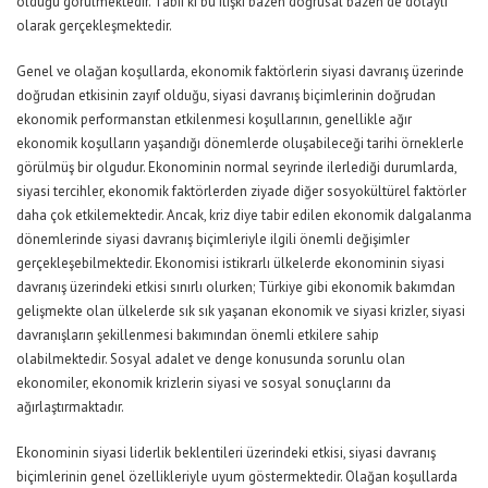
olduğu görülmektedir. Tabii ki bu ilişki bazen doğrusal bazen de dolaylı
olarak gerçekleşmektedir.
Genel ve olağan koşullarda, ekonomik faktörlerin siyasi davranış üzerinde
doğrudan etkisinin zayıf olduğu, siyasi davranış biçimlerinin doğrudan
ekonomik performanstan etkilenmesi koşullarının, genellikle ağır
ekonomik koşulların yaşandığı dönemlerde oluşabileceği tarihi örneklerle
görülmüş bir olgudur. Ekonominin normal seyrinde ilerlediği durumlarda,
siyasi tercihler, ekonomik faktörlerden ziyade diğer sosyokültürel faktörler
daha çok etkilemektedir. Ancak, kriz diye tabir edilen ekonomik dalgalanma
dönemlerinde siyasi davranış biçimleriyle ilgili önemli değişimler
gerçekleşebilmektedir. Ekonomisi istikrarlı ülkelerde ekonominin siyasi
davranış üzerindeki etkisi sınırlı olurken; Türkiye gibi ekonomik bakımdan
gelişmekte olan ülkelerde sık sık yaşanan ekonomik ve siyasi krizler, siyasi
davranışların şekillenmesi bakımından önemli etkilere sahip
olabilmektedir. Sosyal adalet ve denge konusunda sorunlu olan
ekonomiler, ekonomik krizlerin siyasi ve sosyal sonuçlarını da
ağırlaştırmaktadır.
Ekonominin siyasi liderlik beklentileri üzerindeki etkisi, siyasi davranış
biçimlerinin genel özellikleriyle uyum göstermektedir. Olağan koşullarda