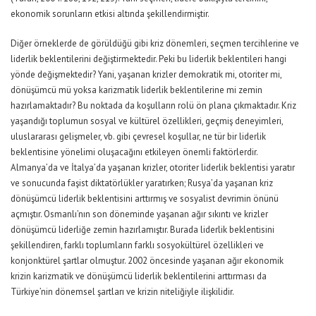
ekonomik sorunların etkisi altında şekillendirmiştir.
Diğer örneklerde de görüldüğü gibi kriz dönemleri, seçmen tercihlerine ve
liderlik beklentilerini değiştirmektedir. Peki bu liderlik beklentileri hangi
yönde değişmektedir? Yani, yaşanan krizler demokratik mi, otoriter mi,
dönüşümcü mü yoksa karizmatik liderlik beklentilerine mi zemin
hazırlamaktadır? Bu noktada da koşulların rolü ön plana çıkmaktadır. Kriz
yaşandığı toplumun sosyal ve kültürel özellikleri, geçmiş deneyimleri,
uluslararası gelişmeler, vb. gibi çevresel koşullar, ne tür bir liderlik
beklentisine yönelimi oluşacağını etkileyen önemli faktörlerdir.
Almanya’da ve İtalya’da yaşanan krizler, otoriter liderlik beklentisi yaratır
ve sonucunda faşist diktatörlükler yaratırken; Rusya’da yaşanan kriz
dönüşümcü liderlik beklentisini arttırmış ve sosyalist devrimin önünü
açmıştır. Osmanlı’nın son döneminde yaşanan ağır sıkıntı ve krizler
dönüşümcü liderliğe zemin hazırlamıştır. Burada liderlik beklentisini
şekillendiren, farklı toplumların farklı sosyokültürel özellikleri ve
konjonktürel şartlar olmuştur. 2002 öncesinde yaşanan ağır ekonomik
krizin karizmatik ve dönüşümcü liderlik beklentilerini arttırması da
Türkiye’nin dönemsel şartları ve krizin niteliğiyle ilişkilidir.