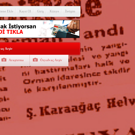
itene Ekle
Kayıt Ol
Giriş
Künye
İletişim
aç Arşiv
Araştırma
Özyalvaç Arşiv