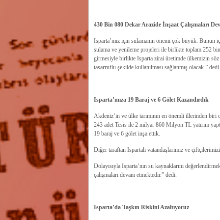
430 Bin 080 Dekar Arazide İnşaat Çalışmaları De
Isparta’mız için sulamanın önemi çok büyük. Bunun içi
sulama ve yenileme projeleri ile birlikte toplam 252 b
girmesiyle birlikte Isparta zirai üretimde ülkemizin s
tasarruflu şekilde kullanılması sağlanmış olacak.” dedi
Isparta’mıza 19 Baraj ve 6 Gölet Kazandırdık
Akdeniz’in ve ülke tarımının en önemli illerinden biri o
243 adet Tesis ile 2 milyar 860 Milyon TL yatırım ya
19 baraj ve 6 gölet inşa ettik.
Diğer taraftan Ispartalı vatandaşlarımız ve çiftçilerimiz
Dolayısıyla Isparta’nın su kaynaklarını değerlendirmek
çalışmaları devam etmektedir.” dedi.
Isparta’da Taşkın Riskini Azaltıyoruz