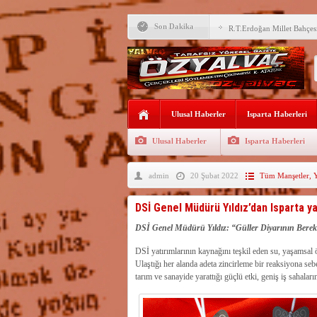
M.Uğur Gökgöz, Uraloğlu v
Son Dakika
R.T.Erdoğan Millet Bahçesi
YALVAÇ’TA LGS BAŞARI
EĞİTİM KURUMLARI
Fırsatları Avantaja Dönüştü
TOKİ, Isparta’da 9 Gayrim
Ulusal Haberler
Sunacak
Isparta Haberleri
İleği ile Kurusarı arasına s
Ulusal Haberler
Isparta Haberleri
Okullara TYP ile 30 bin gü
admin
20 Şubat 2022
Tüm Manşetler
,
Yalvaç’ta LGS Başarısı Yük
Uyaroğlu’nun konukları Öz
DSİ Genel Müdürü Yıldız’dan Isparta ya
Bağkonak Muhtarı Başoda’d
DSİ Genel Müdürü Yıldız: “Güller Diyarının Bereke
açıklama
DSİ yatırımlarının kaynağını teşkil eden su, yaşamsal 
Ulaştığı her alanda adeta zincirleme bir reaksiyona sebe
tarım ve sanayide yarattığı güçlü etki, geniş iş sahalar