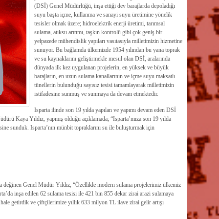
(DSİ) Genel Müdürlüğü, inşa ettiği dev barajlarda depoladığı
suyu başta içme, kullanma ve sanayi suyu üretimine yönelik
tesisler olmak üzere; hidroelektrik enerji üretimi, tarımsal
sulama, atıksu arıtımı, taşkın kontrolü gibi çok geniş bir
yelpazede mühendislik yapıları vasıtasıyla milletimizin hizmetine
sunuyor. Bu bağlamda ülkemizde 1954 yılından bu yana toprak
ve su kaynaklarını geliştirmekle mesul olan DSİ, aralarında
dünyada ilk kez uygulanan projelerin, en yüksek ve büyük
barajların, en uzun sulama kanallarının ve içme suyu maksatlı
tünellerin bulunduğu sayısız tesisi tamamlayarak milletimizin
istifadesine sunmuş ve sunmaya da devam etmektedir.
Isparta ilinde son 19 yılda yapılan ve yapımı devam eden DSİ
üdürü Kaya Yıldız, yapmış olduğu açıklamada; “Isparta’mıza son 19 yılda
esine sunduk. Isparta’nın münbit topraklarını su ile buluşturmak için
a da değinen Genel Müdür Yıldız, “Özellikle modern sulama projelerimiz ülkemiz
ta’da inşa edilen 62 sulama tesisi ile 421 bin 855 dekar zirai arazi sulamaya
ale getirdik ve çiftçilerimize yıllık 633 milyon TL ilave zirai gelir artışı