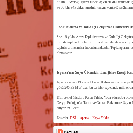
Yıldız, “Ayrıca; Isparta ilinde taşkın riskini azaltmak 
ve 38 bin 945 dekar arazinin taşkın kontrolü sağlanmışt
Toplulaştırma ve Tarla İçi Geliştirme Hizmetleri İ
Son 19 yılda, Arazi Toplulaştırma ve Tarla İçi Geliştir
birlikte toplam 137 bin 711 bin dekar alanda arazi toplul
toplulaştırmasından faydalanmaktadır. Toplulaştırma ve t
olmaktadır.
Isparta’nın Suyu Ülkemizin Enerjisine Enerji Kat
Isparta’da son 19 yılda 11 adet Hidroelektrik Enerji (
gücü 205,33 MW olan bu tesisler sayesinde milli ekono
DSİ Genel Müdürü Kaya Yıldız; “Son olarak bu proje
Tayyip Erdoğan’a, Tarım ve Orman Bakanımız Sayın Dr
ediyorum.” dedi.
Etiketler:
DSİ
»
ısparta
»
Kaya Yıldız