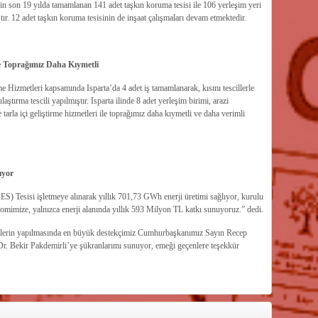
için son 19 yılda tamamlanan 141 adet taşkın koruma tesisi ile 106 yerleşim yeri
ır. 12 adet taşkın koruma tesisinin de inşaat çalışmaları devam etmektedir.
le Toprağımız Daha Kıymetli
me Hizmetleri kapsamında Isparta’da 4 adet iş tamamlanarak, kısmı tescillerle
aştırma tescili yapılmıştır. Isparta ilinde 8 adet yerleşim birimi, arazi
arla içi geliştirme hizmetleri ile toprağımız daha kıymetli ve daha verimli
ıyor
HES) Tesisi işletmeye alınarak yıllık 701,73 GWh enerji üretimi sağlıyor, kurulu
mimize, yalnızca enerji alanında yıllık 593 Milyon TL katkı sunuyoruz.” dedi.
lerin yapılmasında en büyük destekçimiz Cumhurbaşkanımız Sayın Recep
. Bekir Pakdemirli’ye şükranlarımı sunuyor, emeği geçenlere teşekkür