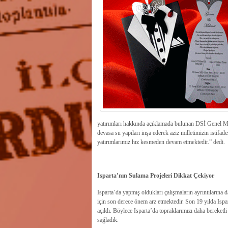
yatırımları hakkında açıklamada bulunan DSİ Genel M
devasa su yapıları inşa ederek aziz milletimizin istifad
yatırımlarımız hız kesmeden devam etmektedir.” dedi.
Isparta’nın Sulama Projeleri Dikkat Çekiyor
Isparta’da yapmış oldukları çalışmaların ayrıntıların
için son derece önem arz etmektedir. Son 19 yılda Ispar
açıldı. Böylece Isparta’da topraklarımızı daha bereketli h
sağladık.