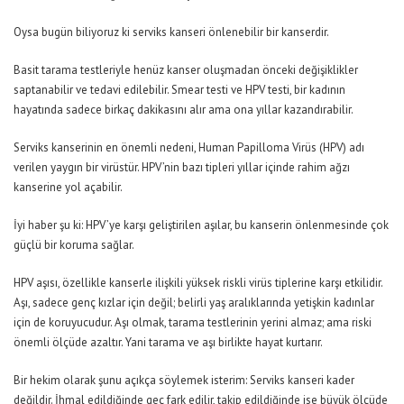
Oysa bugün biliyoruz ki serviks kanseri önlenebilir bir kanserdir.
Basit tarama testleriyle henüz kanser oluşmadan önceki değişiklikler
saptanabilir ve tedavi edilebilir. Smear testi ve HPV testi, bir kadının
hayatında sadece birkaç dakikasını alır ama ona yıllar kazandırabilir.
Serviks kanserinin en önemli nedeni, Human Papilloma Virüs (HPV) adı
verilen yaygın bir virüstür. HPV’nin bazı tipleri yıllar içinde rahim ağzı
kanserine yol açabilir.
İyi haber şu ki: HPV’ye karşı geliştirilen aşılar, bu kanserin önlenmesinde çok
güçlü bir koruma sağlar.
HPV aşısı, özellikle kanserle ilişkili yüksek riskli virüs tiplerine karşı etkilidir.
Aşı, sadece genç kızlar için değil; belirli yaş aralıklarında yetişkin kadınlar
için de koruyucudur. Aşı olmak, tarama testlerinin yerini almaz; ama riski
önemli ölçüde azaltır. Yani tarama ve aşı birlikte hayat kurtarır.
Bir hekim olarak şunu açıkça söylemek isterim: Serviks kanseri kader
değildir. İhmal edildiğinde geç fark edilir, takip edildiğinde ise büyük ölçüde