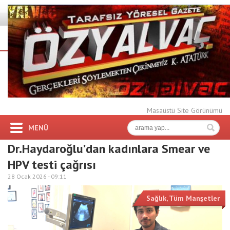
Masaüstü Site Görünümü
MENÜ
Dr.Haydaroğlu’dan kadınlara Smear ve
HPV testi çağrısı
28 Ocak 2026 -
09:11
Sağlık
,
Tüm Manşetler