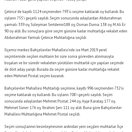
Çetince’de kayıtlı 1124 seçmenden 793’ü seçime katılarak oy kullandı. Bu
oyların 755’i geçerli sayıldı. Seçim sonucunda adaylardan Abdurrahman
yarmalı: 339 oy, Süleyman Sertdemir188 oy, Osman Durna: 138 oy, M.Ali Er:
90 oy aldı. Bu sonuçlara göre seçim gününe kadar muhtarlığa vekalet eden
Abdurrahman Yarmalı Çetince Muhtarlığına seçildi.
İlçemiz merkez Bahçelievler Mahallesi’nde ise Mart 2019 yerel
seçimlerinde seçilen muhtarın bir süre sonra görevden alınmasıyla
boşalan ve bir süredir vekaleten yürütülen muhtarlık için yapılan seçimde
de dört aday yarıştı. Burada da seçim gününe kadar muhtarlığa vekalet
eden Mehmet Postal seçimi kazandı.
Bahçelievler Mahallesi Muhtarlığı seçimine, kayıtlı 996 seçmenden 732’si
seçime katılarak oy kullandı. Bu oyların 708’i geçerli sayıldı. Seçim
sonucunda adaylardan Mehmet Postal: 244 oy, Ayşe Karataş: 177 oy,
Mehmet Süner: 176 oy, İbrahim Şen: 111 oy aldı. Buna göre Bahçelievler
Mahallesi Muhtarlığına Mehmet Postal seçildi.
Seçim sonuçlarının kesinleşmesinin ardından yeni seçşlen muhtarlar İlçe