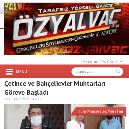
Masaüstü Site Görünümü
MENÜ
Çetince ve Bahçelievler Muhtarları
Göreve Başladı
11 Haziran 2021 -
17:22
Tüm Manşetler
,
Yönetim