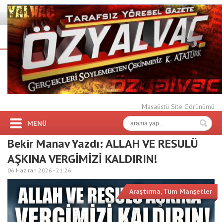
Masaüstü Site Görünümü
MENÜ
Bekir Manav Yazdı: ALLAH VE RESULÜ
AŞKINA VERGİMİZİ KALDIRIN!
06 Haziran 2026 -
21:26
Araştırma
,
Tüm Manşetler