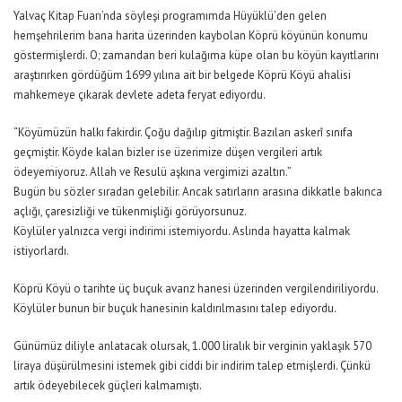
Yalvaç Kitap Fuarı’nda söyleşi programımda Hüyüklü’den gelen
hemşehrilerim bana harita üzerinden kaybolan Köprü köyünün konumu
göstermişlerdi. O; zamandan beri kulağıma küpe olan bu köyün kayıtlarını
araştırırken gördüğüm 1699 yılına ait bir belgede Köprü Köyü ahalisi
mahkemeye çıkarak devlete adeta feryat ediyordu.
“Köyümüzün halkı fakirdir. Çoğu dağılıp gitmiştir. Bazıları askerî sınıfa
geçmiştir. Köyde kalan bizler ise üzerimize düşen vergileri artık
ödeyemiyoruz. Allah ve Resulü aşkına vergimizi azaltın.”
Bugün bu sözler sıradan gelebilir. Ancak satırların arasına dikkatle bakınca
açlığı, çaresizliği ve tükenmişliği görüyorsunuz.
Köylüler yalnızca vergi indirimi istemiyordu. Aslında hayatta kalmak
istiyorlardı.
Köprü Köyü o tarihte üç buçuk avarız hanesi üzerinden vergilendiriliyordu.
Köylüler bunun bir buçuk hanesinin kaldırılmasını talep ediyordu.
Günümüz diliyle anlatacak olursak, 1.000 liralık bir verginin yaklaşık 570
liraya düşürülmesini istemek gibi ciddi bir indirim talep etmişlerdi. Çünkü
artık ödeyebilecek güçleri kalmamıştı.