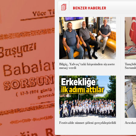
BENZER HABERLER
Bilgiç, Yalvaç’taki köşesinden siyasete
Tunçbi
mesaj verdi
Sorumlu
Festivalde sünnet şöleni gerçekleştirildi
Arıcıla