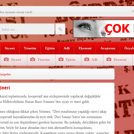
S
den siyasete mesaj verdi
ın Sorumlusu Fırıncı Değil,
şkan Kodal’a ziyaret
çekleştirildi
Siyaset
Yönetim
Eğitim
Adli
Ekonomi
Araştırma
Özyalv
n dağıtıldı
Siyaset
Yönetim
Eğitim
Adli
Ekonomi
 Gençlerle Bir Araya Geldi
nşetler
uyor
AŞADIĞI KENTTE
öneri
İ
rgütlerini öven paylaşımlara 216
kurul toplantısında, kooperatif ana sözleşmesinde yapılacak değişiklikle
rta Milletvekilimiz Hasan Basri Sönmez’den uyarı ve öneri geldi.
rde verimli su yönetimi her
…
emez olduğuna dikkat çeken Sönmez, “Deri esnafımızın yaşadığı süreci takip
operatif kaynaklarından da teyit ettik. Deri Sanayi Sitesi’nin sorununun
formül en son düşünülmesi gereken husustur. Bu noktada, dericilikten gelen bir
rim, böyle bir karar almadan önce tüm alternatiflerin konuşulması,
 daha ileriye ertelenmesidir. Kapattıktan sonra geriye dönüş yoktur, sonuçları