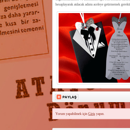
hesaplayarak atılacak adımı aceleye getirmemek gerekt
Yorum yapabilmek için
Giriş
yapın.