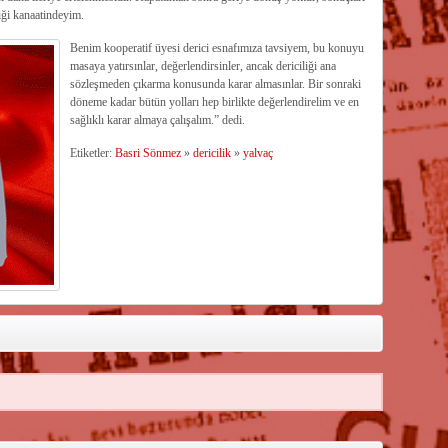
iği kanaatindeyim.
Benim kooperatif üyesi derici esnafımıza tavsiyem, bu konuyu
masaya yatırsınlar, değerlendirsinler, ancak dericiliği ana
sözleşmeden çıkarma konusunda karar almasınlar. Bir sonraki
döneme kadar bütün yolları hep birlikte değerlendirelim ve en
sağlıklı karar almaya çalışalım.” dedi.
Etiketler:
Basri Sönmez
»
dericilik
»
yalvaç