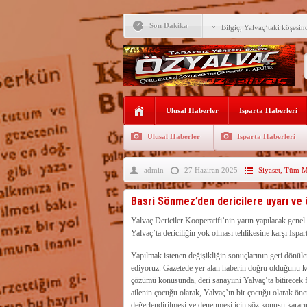
Son Dakika
Bilgiç, Yalvaç’taki köşesin
Tunçbilek: “Ekmek Zammın
Hükümettir”
Süreyya Sadi Bilgiç’ten Ba
Festivalde sünnet şöleni ger
Ulusal Haberler
Isparta Haberleri
Arıcılara 3 yılda 1900 kova
Ulusal Haberler
Isparta Haberleri
Vali Abdullah Erin Başarılı
admin
27 Haziran 2025
Siyaset
,
Tüm Ma
Yalvaç’ta ekmek 20 TL ol
62 BİN ÖĞRENCİNİN Y
Basri Sönmez’den dericilere uyarı ve 
MEMNUNİYET GERİLED
Isparta dahil 52 ilde suç ö
Yalvaç Dericiler Kooperatifi’nin yarın yapılacak genel 
gözaltı
Yalvaç’ta dericiliğin yok olması tehlikesine karşı Ispa
Su kıtlığı büyüyor, şehirle
zamankinden daha kritik
Yapılmak istenen değişikliğin sonuçlarının geri dönül
ediyoruz. Gazetede yer alan haberin doğru olduğunu ko
çözümü konusunda, deri sanayiini Yalvaç’ta bitirecek 
ailenin çocuğu olarak, Yalvaç’ın bir çocuğu olarak öne
değerlendirilmesi ve denenmesi için söz konusu kararın