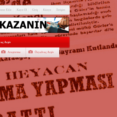
itene Ekle
Kayıt Ol
Giriş
Künye
İletişim
aç Arşiv
Araştırma
Özyalvaç Arşiv