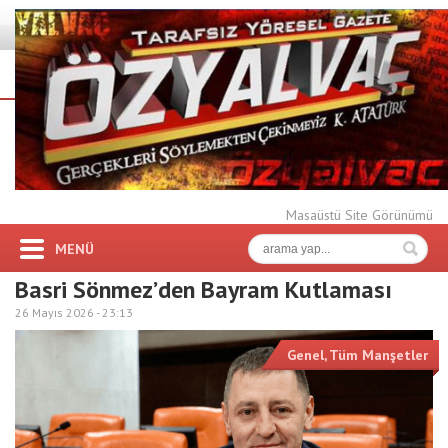
Masaüstü Site Görünümü
MENÜ
Basri Sönmez’den Bayram Kutlaması
26 Mayıs 2026 -
23:13
Genel
,
Tüm Manşetler