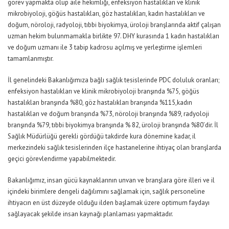
görev yapmakta olup aile hekimliği, enfeksiyon hastalıkları ve klinik
mikrobiyoloji, göğüs hastalıkları, göz hastalıkları, kadın hastalıkları ve
doğum, nöroloji, radyoloji, tıbbi biyokimya, üroloji branşlarında aktif çalışan
uzman hekim bulunmamakla birlikte 97. DHY kurasında 1 kadın hastalıkları
ve doğum uzmanı ile 3 tabip kadrosu açılmış ve yerleştirme işlemleri
tamamlanmıştır.
İl genelindeki Bakanlığımıza bağlı sağlık tesislerinde PDC doluluk oranları;
enfeksiyon hastalıkları ve klinik mikrobiyoloji branşında %75, göğüs
hastalıkları branşında %80, göz hastalıkları branşında %115,kadın
hastalıkları ve doğum branşında %73, nöroloji branşında %89, radyoloji
branşında %79, tıbbi biyokimya branşında % 82, üroloji branşında %80’dir. İl
Sağlık Müdürlüğü gerekli gördüğü takdirde kura dönemine kadar, il
merkezindeki sağlık tesislerinden ilçe hastanelerine ihtiyaç olan branşlarda
geçici görevlendirme yapabilmektedir.
Bakanlığımız, insan gücü kaynaklarının unvan ve branşlara göre illeri ve il
içindeki birimlere dengeli dağılımını sağlamak için, sağlık personeline
ihtiyacın en üst düzeyde olduğu ilden başlamak üzere optimum faydayı
sağlayacak şekilde insan kaynağı planlaması yapmaktadır.