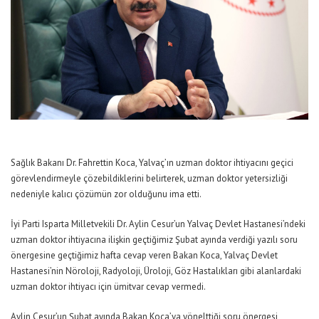
Sağlık Bakanı Dr. Fahrettin Koca, Yalvaç’ın uzman doktor ihtiyacını geçici
görevlendirmeyle çözebildiklerini belirterek, uzman doktor yetersizliği
nedeniyle kalıcı çözümün zor olduğunu ima etti.
İyi Parti Isparta Milletvekili Dr. Aylin Cesur’un Yalvaç Devlet Hastanesi’ndeki
uzman doktor ihtiyacına ilişkin geçtiğimiz Şubat ayında verdiği yazılı soru
önergesine geçtiğimiz hafta cevap veren Bakan Koca, Yalvaç Devlet
Hastanesi’nin Nöroloji, Radyoloji, Üroloji, Göz Hastalıkları gibi alanlardaki
uzman doktor ihtiyacı için ümitvar cevap vermedi.
Aylin Cesur’un Şubat ayında Bakan Koca’ya yönelttiği soru önergesi