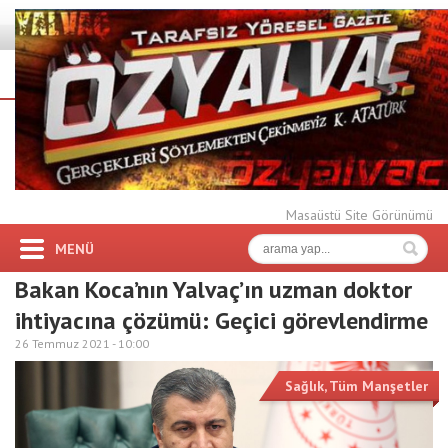
Masaüstü Site Görünümü
MENÜ
Bakan Koca’nın Yalvaç’ın uzman doktor
ihtiyacına çözümü: Geçici görevlendirme
26 Temmuz 2021 -
10:00
Sağlık
,
Tüm Manşetler