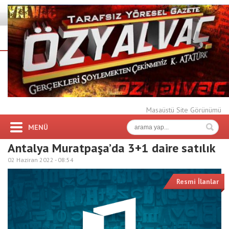
Masaüstü Site Görünümü
MENÜ
Antalya Muratpaşa’da 3+1 daire satılık
02 Haziran 2022 -
08:54
Resmi İlanlar