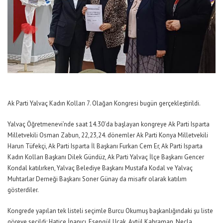
Ak Parti Yalvaç Kadın Kolları 7. Olağan Kongresi bugün gerçekleştirildi.
Yalvaç Öğretmenevi’nde saat 14.30’da başlayan kongreye Ak Parti Isparta
Milletvekili Osman Zabun, 22,23,24. dönemler Ak Parti Konya Milletvekili
Harun Tüfekçi, Ak Parti Isparta İl Başkanı Furkan Cem Er, Ak Parti Isparta
Kadın Kolları Başkanı Dilek Gündüz, Ak Parti Yalvaç İlçe Başkanı Gencer
Kondal katılırken, Yalvaç Belediye Başkanı Mustafa Kodal ve Yalvaç
Muhtarlar Derneği Başkanı Soner Günay da misafir olarak katılım
gösterdiler.
Kongrede yapılan tek listeli seçimle Burcu Okumuş başkanlığındaki şu liste
göreve seçildi: Hatice İnanıcı, Esengül Uçak, Aytül Kahraman, Necla