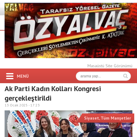
Masaüstü Site Görünümü
MENÜ
Ak Parti Kadın Kolları Kongresi
gerçekleştirildi
13 Ocak 2025 -
17:23
Siyaset
,
Tüm Manşetler