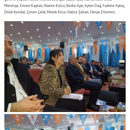
Menevşe, Emine Kaptan, Naime Külcü, Bedia Aşık, Ayten Dağ, Fadime Aytaç,
Dilek Kondal, Çimen Çelik, Melek Köse, Hatice Şahan, Fikriye Dönmez.